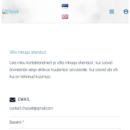
Skip
to
content
Võta minuga ühendust
Leia minu kontaktandmed ja võta minuga ühendust, kui soovid
broneerida aega aktiivse kuulamise sessioonile, kui soovid abi või
kui on tekkinud küsimusi.
EMAIL
contact.chaseit@gmail.com
Eesnimi