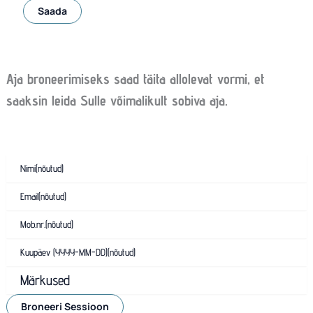
Saada
Aja broneerimiseks saad täita allolevat vormi, et
saaksin leida Sulle võimalikult sobiva aja.
Nimi
(nõutud)
Email
(nõutud)
Mob.nr.
(nõutud)
Kuupäev (YYYY-MM-DD)
(nõutud)
Märkused
Broneeri Sessioon