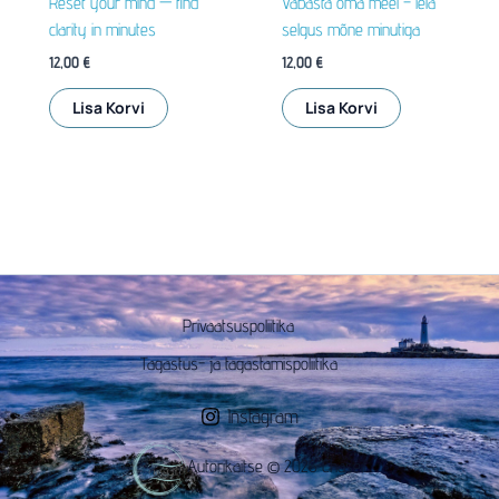
Reset your mind — find
Vabasta oma meel – leia
clarity in minutes
selgus mõne minutiga
12,00
€
12,00
€
Lisa Korvi
Lisa Korvi
Privaatsuspoliitika
Tagastus- ja tagastamispoliitika
Instagram
Autorikaitse © 2026 Chaseit