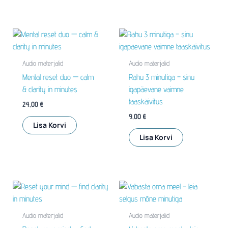
Audio materjalid
Audio materjalid
Mental reset duo — calm
Rahu 3 minutiga – sinu
& clarity in minutes
igapäevane vaimne
taaskäivitus
24,00
€
9,00
€
Lisa Korvi
Lisa Korvi
Audio materjalid
Audio materjalid