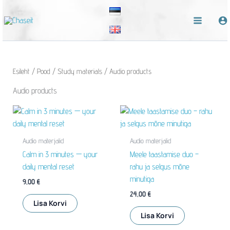
Skip
to
content
Esileht
/
Pood
/
Study materials
/ Audio products
Audio products
Audio materjalid
Audio materjalid
Calm in 3 minutes — your
Meele taastamise duo –
daily mental reset
rahu ja selgus mõne
minutiga
9,00
€
24,00
€
Lisa Korvi
Lisa Korvi